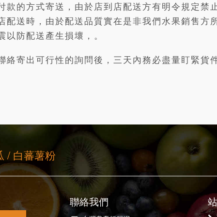
付款的方式寄送，由於店到店配送方有明令規定禁
店配送時，由於配送品質實在是非我們水果銷售方
震以防配送產生損壞，。
聯絡寄出可行性的詢問後，三天內務必盡量盯緊貨
瓜 / 白蕃薯粉
聯絡我們