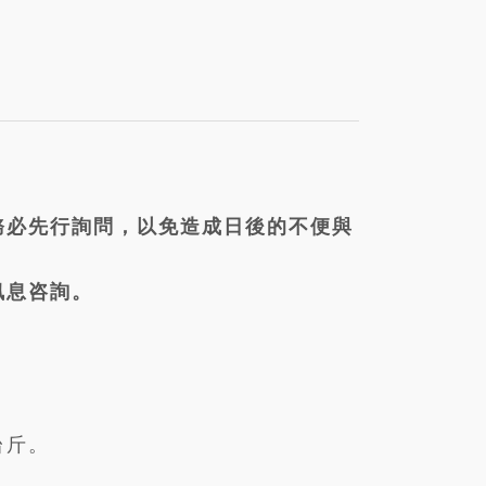
務必先行詢問，以免造成日後的不便與
訊息咨詢。
。
台斤。