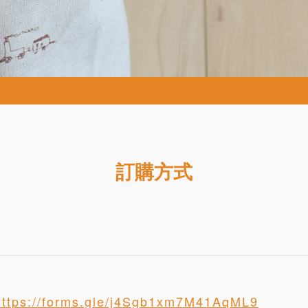
訂購方式
https://forms.gle/j4Sgb1xm7M41AqML9